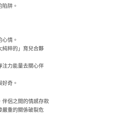
的陷阱。
的心情。
太純粹的」育兒合夥
專注力能量去關心伴
與好奇。
，伴侶之間的情感存款
發嚴重的關係破裂危