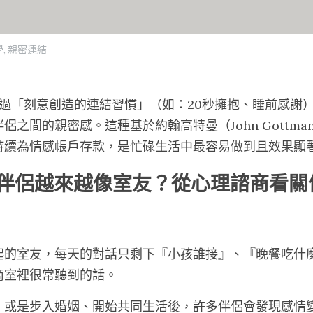
,
親密連結
透過「刻意創造的連結習慣」（如：20秒擁抱、睡前感謝
侶之間的親密感。這種基於約翰高特曼（John Gottm
持續為情感帳戶存款，是忙碌生活中最容易做到且效果顯
多伴侶越來越像室友？從心理諮商看關
起的室友，每天的對話只剩下『小孩誰接』、『晚餐吃什
商室裡很常聽到的話。
，或是步入婚姻、開始共同生活後，許多伴侶會發現感情