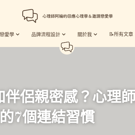
📝所有文章
📝所有文章
戀愛學
戀愛學
品牌流程設計
品牌流程設計
關於我
關於我
加伴侶親密感？心理
鐘的7個連結習慣