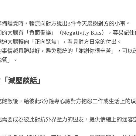
準備睡覺時，輪流向對方說出3件今天感謝對方的小事。
大腦有「負面偏誤」（Negativity Bias），容易
強迫大腦轉向「正向聚焦」，看見對方日常的付出。
的事情越具體越好，避免籠統的「謝謝你很辛苦」，可以
晚餐」。
的「減壓談話」
吃飽飯後，給彼此5分鐘專心聽對方抱怨工作或生活上的
侶需要成為彼此對抗外界壓力的盟友，提供情緒上的涵容