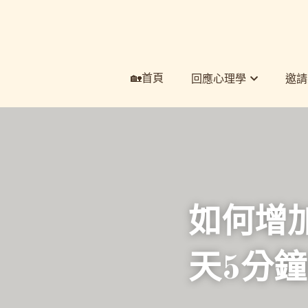
🏡首頁
🏡首頁
回應心理學
回應心理學
邀請
邀請
如何增
天5分