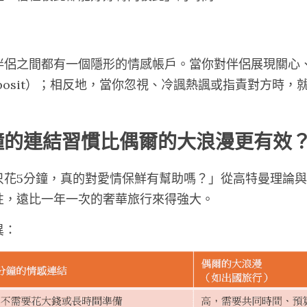
伴侶之間都有一個隱形的情感帳戶。當你對伴侶展現關心
posit）；相反地，當你忽視、冷諷熱諷或指責對方時，
分鐘的連結習慣比偶爾的大浪漫更有效
只花5分鐘，真的對愛情保鮮有幫助嗎？」從高特曼理論
性，遠比一年一次的奢華旅行來得強大。
異：