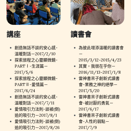
講座
讀書會
創造無話不談的安心感-
為彼此增添溫暖的讀書會
溫暖對話－2017/2/10
－
探索旅程之心靈顯微鏡-
2015/3/12~2015/4/23
PARTⅠ-生涯篇－
其實，我很在乎你－
2017/5/6
2016/11/13~2017/1/8
探索旅程之心靈顯微鏡-
雷神書呆子創新式讀書
PARTⅡ-愛情篇－
會-業務之神的絕學－
2017/6/24
2017/5/20
創造無話不談的安心感-
雷神書呆子創新式讀書
溫暖對話－2017/7/11
會-被討厭的勇氣－
愛情吸引力法則-談被(倒)
2017/6/17
追的吸引力－2017/8/1
雷神書呆子創新式讀書
愛情吸引力法則-談被(倒)
會-人性的弱點－
追的吸引力－2017/8/26
2017/7/9