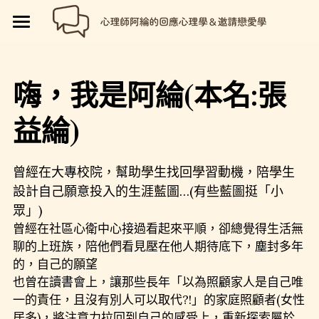
×
部落格分類
🏡首頁
所有博客分類
回應心理學
嗨，我是阿綸(本名:張
邀請戀愛學
邀請戀愛學
📗回應心理學
益綸)
親密連結
💼【就享知】職場專欄
品牌流程設計
邀請戀愛學
曾經在大專校院，幫助學生找回學習動機，陪學生
性愛玩樂
好人卡計畫
💔總是愛錯人【專欄】
😍性愛玩樂
關於我
💡品牌流程設計
設計自己願意投入的生涯藍圖…(有些藍圖挺「小
眾」)
🏷️好人卡「給予祝福」
恆溫日常
💖讓操控失效【專欄】
😄親密連結
🖥️7天網站架設
📝所有文章
😱我是阿綸
曾經在社區心衛中心接過看起來平順，卻總覺得生活無
聊的上班族，陪他們看見壓在他人期待底下，塵封多年
🏕️好人卡店家
🥹戀愛裡的眼淚【專欄】
😡衝突解決
衝突解決
📝SEO文章服務
📚阿綸的書單
💸Portaly分站
的，自己的願望
🎴戀愛邀請卡【Let Love In】
☺️成熟自我
🗒️系列文標題生成術
電子報1
🎫阿綸喜歡的店家
也曾在讀書會上，讓那些長年「以為照顧家人是自己唯
🎁就愛免費
一的責任，且沒有別人可以取代?!」的家庭照顧者(女性
📑Love Notes
😘恆溫日常
📊作品集
心理師品牌
居多)，將注意力拉回到自己的感受上，重新探索屬於