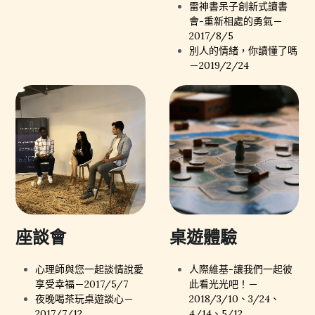
雷神書呆子創新式讀書
會-重新相處的勇氣－
2017/8/5
別人的情緒，你讀懂了嗎
－2019/2/24
座談會
桌遊體驗
心理師與您一起談情說愛
人際維基-讓我們一起彼
享受幸福－2017/5/7
此看光光吧！－
夜晚喝茶玩桌遊談心－
2018/3/10、3/24、
2017/7/12
4/14、5/12