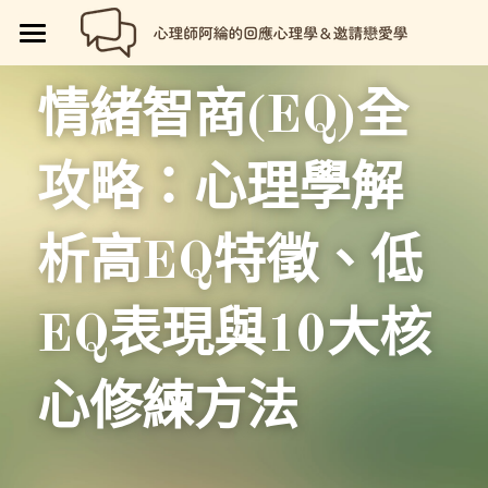
🏡首頁
情緒智商(EQ)全
回應心理學
攻略：心理學解
邀請戀愛學
📗回應心理學
💼【就享知】職場專欄
品牌流程設計
邀請戀愛學
析高EQ特徵、低
好人卡計畫
💔總是愛錯人【專欄】
😍性愛玩樂
關於我
💡品牌流程設計
EQ表現與10大核
🏷️好人卡「給予祝福」
💖讓操控失效【專欄】
😄親密連結
🖥️7天網站架設
📝所有文章
😱我是阿綸
🏕️好人卡店家
🥹戀愛裡的眼淚【專欄】
😡衝突解決
📝SEO文章服務
📚阿綸的書單
💸Portaly分站
心修練方法
🎴戀愛邀請卡【Let Love In】
☺️成熟自我
🗒️系列文標題生成術
🎫阿綸喜歡的店家
🎁就愛免費
📑Love Notes
😘恆溫日常
📊作品集