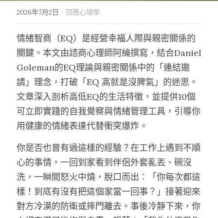
·
2026年7月2日
回應心理學
情緒智商（EQ）是經營幸福人際與親密關係的
關鍵。本文由諮商心理師阿綸撰寫，結合Daniel 
Goleman的EQ理論與親密關係中的「連結邀
請」理念，打破「EQ 高就是沒脾氣」的迷思。
文章深入剖析高低EQ的生活特徵，並提供10個
可立即實踐的自我覺察與情緒管理工具，引導你
用健康的情緒表達代替衝突爆炸。
你是否也曾有過這樣的經驗？在工作上遇到不順
心的事情，一回到家看到伴侶外套亂丟、碗沒
洗，一瞬間怒火中燒，脫口而出：「你每次都這
樣！到底有沒有把這個家當一回事？」接著迎來
對方冷漠的防衛或摔門離去。事後冷靜下來，你