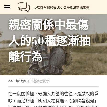
🏡首頁
親密關係中最傷
回應心理學
人的50種逐漸抽
邀請戀愛學
📗回應心理學
💼【就享知】職場專欄
品牌流程設計
邀請戀愛學
離行為
好人卡計畫
💔總是愛錯人【專欄】
😍性愛玩樂
關於我
💡品牌流程設計
🏷️好人卡「給予祝福」
💖讓操控失效【專欄】
😄親密連結
🖥️7天網站架設
📝所有文章
😱我是阿綸
·
2026年4月9日
邀請戀愛學
🏕️好人卡店家
🥹戀愛裡的眼淚【專欄】
😡衝突解決
📝SEO文章服務
📚阿綸的書單
💸Portaly分站
在一段關係裡，最讓人絕望的往往不是激烈的爭
🎴戀愛邀請卡【Let Love In】
☺️成熟自我
🗒️系列文標題生成術
🎫阿綸喜歡的店家
🎁就愛免費
吵，而是那種「明明人在身邊，心卻隔著銀河」
📑Love Notes
😘恆溫日常
📊作品集