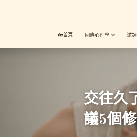
🏡首頁
🏡首頁
回應心理學
回應心理學
邀請
邀請
交往久
議5個