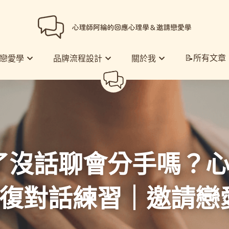
📝所有文章
📝所有文章
戀愛學
戀愛學
品牌流程設計
品牌流程設計
關於我
關於我
了沒話聊會分手嗎？
修復對話練習
｜邀請戀