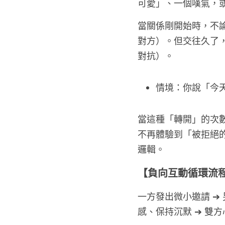
可愛」、一個嘆氣，
當關係剛開始時，不論對
對方）。但交往久了，我
對抗）。
情境：你說「今
當這種「轉開」的次
不再體驗到「被拒絕
邏輯。
【負向互動循環流
一方發出微小邀請 ➔
感、保持沉默 ➔ 雙