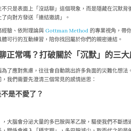
往不只是表面上「沒話聊」這個現象，而是隱藏在沉默背
止了向對方發送「連結邀請」。
經驗、依附理論與 
Gottman Method
 的專業視角，帶
具體可行的互動練習，陪你找回屬於你們的親密連結。
聊正常嗎？打破關於「沉默」的三大
腦為了應對焦慮，往往會自動跳出許多負面的災難化想法
前，我們需要先澄清三個常見的感情迷思：
是不是不愛了？
。
），大腦會分泌大量的多巴胺與苯乙胺，驅使我們不斷透
長，關係會進入「穩定期」，多巴胺減少，取而代之的是