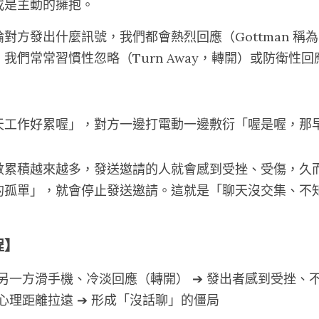
或是主動的擁抱。
方發出什麼訊號，我們都會熱烈回應（Gottman 稱為 Tu
們常常習慣性忽略（Turn Away，轉開）或防衛性回應（Tu
天工作好累喔」，對方一邊打電動一邊敷衍「喔是喔，那
數累積越來越多，發送邀請的人就會感到受挫、受傷，久
的孤單」，就會停止發送邀請。這就是「聊天沒交集、不
程】
 另一方滑手機、冷淡回應（轉開） ➔ 發出者感到受挫、不
方心理距離拉遠 ➔ 形成「沒話聊」的僵局