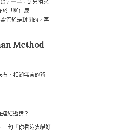
題給另一半，卻只換來
在於「聊什麼
的心靈管道是封閉的，再
Method 
來看，相顧無言的背
是連結邀請？
、一句「你看這隻貓好