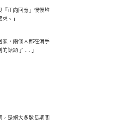
與『正向回應』慢慢堆
需求。」
回家，兩個人都在滑手
別的話題了……」
期，是絕大多數長期關