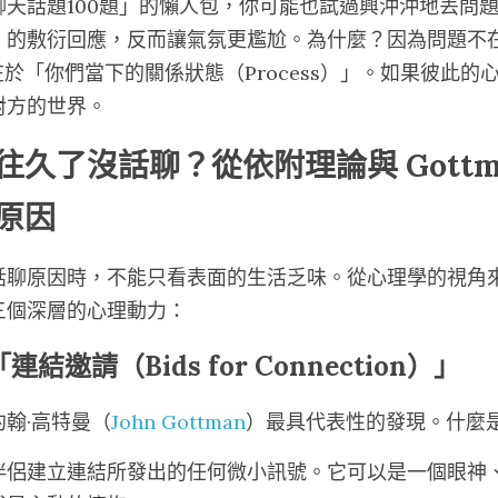
聊天話題100題」的懶人包，你可能也試過興沖沖地丟問
」的敷衍回應，反而讓氣氛更尷尬。為什麼？因為問題不
而在於「你們當下的關係狀態（Process）」。如果彼此
對方的世界。
久了沒話聊？從依附理論與 Gottman 
原因
話聊原因時，不能只看表面的生活乏味。從心理學的視角
三個深層的心理動力：
結邀請（Bids for Connection）」
翰·高特曼（
John Gottman
）最具代表性的發現。什麼
伴侶建立連結所發出的任何微小訊號。它可以是一個眼神