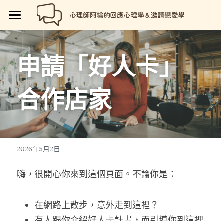
🏡首頁
回應心理學
申請「好人卡」
邀請戀愛學
📗回應心理學
合作店家
💼【就享知】職場專欄
品牌流程設計
邀請戀愛學
好人卡計畫
💔總是愛錯人【專欄】
😍性愛玩樂
關於我
💡品牌流程設計
🏷️好人卡「給予祝福」
💖讓操控失效【專欄】
😄親密連結
🖥️7天網站架設
📝所有文章
😱我是阿綸
2026年5月2日
🏕️好人卡店家
🥹戀愛裡的眼淚【專欄】
😡衝突解決
📝SEO文章服務
📚阿綸的書單
💸Portaly分站
嗨，很開心你來到這個頁面。不論你是：
🎴戀愛邀請卡【Let Love In】
☺️成熟自我
🗒️系列文標題生成術
🎫阿綸喜歡的店家
🎁就愛免費
在網路上散步，意外走到這裡？
📑Love Notes
😘恆溫日常
📊作品集
有人跟你介紹好人卡計畫，而引導你到這裡