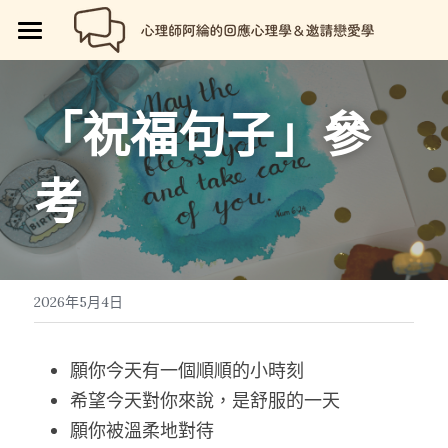
🏡首頁
回應心理學
「祝福句子」參
邀請戀愛學
📗回應心理學
考
💼【就享知】職場專欄
品牌流程設計
邀請戀愛學
好人卡計畫
💔總是愛錯人【專欄】
😍性愛玩樂
關於我
💡品牌流程設計
🏷️好人卡「給予祝福」
💖讓操控失效【專欄】
😄親密連結
🖥️7天網站架設
📝所有文章
😱我是阿綸
2026年5月4日
🏕️好人卡店家
🥹戀愛裡的眼淚【專欄】
😡衝突解決
📝SEO文章服務
📚阿綸的書單
💸Portaly分站
願你今天有一個順順的小時刻
🎴戀愛邀請卡【Let Love In】
☺️成熟自我
🗒️系列文標題生成術
🎫阿綸喜歡的店家
🎁就愛免費
希望今天對你來說，是舒服的一天
願你被溫柔地對待
📑Love Notes
😘恆溫日常
📊作品集