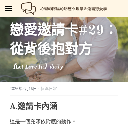
🏡首頁
戀愛邀請卡#29：
回應心理學
從背後抱對方
邀請戀愛學
📗回應心理學
💼【就享知】職場專欄
品牌流程設計
邀請戀愛學
【Let Love In】daily
好人卡計畫
💔總是愛錯人【專欄】
😍性愛玩樂
關於我
💡品牌流程設計
🏷️好人卡「給予祝福」
💖讓操控失效【專欄】
😄親密連結
🖥️7天網站架設
📝所有文章
😱我是阿綸
·
2026年4月15日
恆溫日常
🏕️好人卡店家
🥹戀愛裡的眼淚【專欄】
😡衝突解決
📝SEO文章服務
📚阿綸的書單
💸Portaly分站
A.邀請卡內涵
🎴戀愛邀請卡【Let Love In】
☺️成熟自我
🗒️系列文標題生成術
🎫阿綸喜歡的店家
🎁就愛免費
這是一個充滿依附感的動作。
📑Love Notes
😘恆溫日常
📊作品集