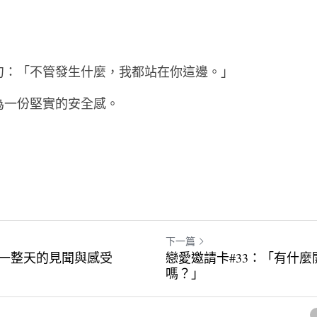
：從簡單的回答變成一段有溫度的對談。
句：「不管發生什麼，我都站在你這邊。」
為一份堅實的安全感。
下一篇
享一整天的見聞與感受
戀愛邀請卡#33：「有什
嗎？」