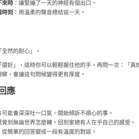
包的那一刻
：給予對方心理上的「返家儀式」。
下來時
：讓緊繃了一天的神經有個出口。
謐時刻
：用溫柔的聲音總結這一天。
「全然的耐心」。
「還好」，這時你可以輕輕握住他的手，再問一次：「真
觀察，會讓這句問候變得更有厚度。
回應
方可能會深深吐一口氣，開始傾訴不順心的事。
感覺到無論世界怎麼轉，回到家總有人在乎自己的感受。