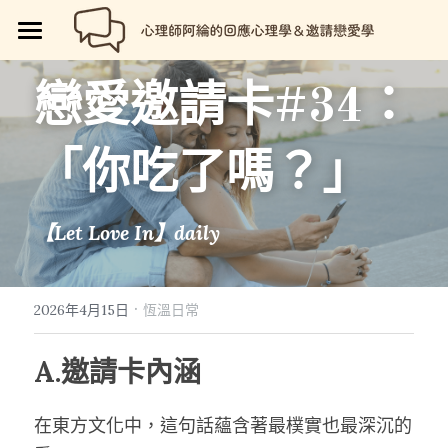
🏡首頁
戀愛邀請卡
#34
：
回應心理學
「你吃了嗎？」
邀請戀愛學
📗回應心理學
💼【就享知】職場專欄
品牌流程設計
邀請戀愛學
【Let Love In】daily
好人卡計畫
💔總是愛錯人【專欄】
😍性愛玩樂
關於我
💡品牌流程設計
🏷️好人卡「給予祝福」
💖讓操控失效【專欄】
😄親密連結
🖥️7天網站架設
📝所有文章
😱我是阿綸
·
2026年4月15日
恆溫日常
🏕️好人卡店家
🥹戀愛裡的眼淚【專欄】
😡衝突解決
📝SEO文章服務
📚阿綸的書單
💸Portaly分站
A.邀請卡內涵
🎴戀愛邀請卡【Let Love In】
☺️成熟自我
🗒️系列文標題生成術
🎫阿綸喜歡的店家
🎁就愛免費
在東方文化中，這句話蘊含著最樸實也最深沉的
📑Love Notes
😘恆溫日常
📊作品集