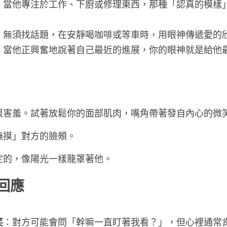
：當他專注於工作、下廚或修理東西，那種「認真的模樣
：無須找話題，在安靜喝咖啡或等車時，用眼神傳遞愛的
：當他正興奮地說著自己最近的進展，你的眼神就是給他
很害羞。試著放鬆你的面部肌肉，嘴角帶著發自內心的微
撫摸」對方的臉頰。
定的，像陽光一樣籠罩著他。
回應
笑
：對方可能會問「幹嘛一直盯著我看？」，但心裡通常