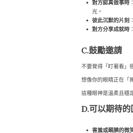
對方認真做事時
光。
彼此沉默的片刻
對方分享成就時
C.鼓勵邀請
不要覺得「盯著看」
想像你的眼睛正在「
這種眼神是溫柔且穩
D.可以期待的
害羞或靦腆的微