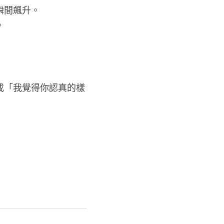
瞬間飆升。
。
或「我覺得你認真的樣