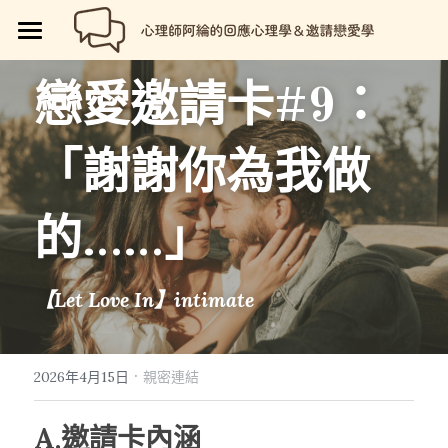
🏡首頁
戀愛邀請卡#9：
回應心理學
「謝謝你為我做
邀請戀愛學
📗回應心理學
💼【就享知】職場專欄
品牌流程設計
邀請戀愛學
的……」
好人卡計畫
💔總是愛錯人【專欄】
😍性愛玩樂
關於我
💡品牌流程設計
【Let Love In】intimate
🏷️好人卡「給予祝福」
💖讓操控失效【專欄】
😄親密連結
🖥️7天網站架設
📝所有文章
😱我是阿綸
🏕️好人卡店家
🥹戀愛裡的眼淚【專欄】
😡衝突解決
📝SEO文章服務
📚阿綸的書單
💸Portaly分站
·
2026年4月15日
親密連結
🎴戀愛邀請卡【Let Love In】
☺️成熟自我
🗒️系列文標題生成術
🎫阿綸喜歡的店家
🎁就愛免費
A.邀請卡內涵
📑Love Notes
😘恆溫日常
📊作品集