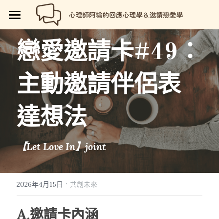
🏡首頁
戀愛邀請卡
#49
：
回應心理學
主動邀請伴侶表
邀請戀愛學
📗回應心理學
💼【就享知】職場專欄
品牌流程設計
邀請戀愛學
達想法
好人卡計畫
💔總是愛錯人【專欄】
😍性愛玩樂
關於我
💡品牌流程設計
【Let Love In】joint
🏷️好人卡「給予祝福」
💖讓操控失效【專欄】
😄親密連結
🖥️7天網站架設
📝所有文章
😱我是阿綸
🏕️好人卡店家
🥹戀愛裡的眼淚【專欄】
😡衝突解決
📝SEO文章服務
📚阿綸的書單
💸Portaly分站
·
2026年4月15日
共創未來
🎴戀愛邀請卡【Let Love In】
☺️成熟自我
🗒️系列文標題生成術
🎫阿綸喜歡的店家
🎁就愛免費
A.邀請卡內涵
📑Love Notes
😘恆溫日常
📊作品集