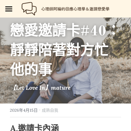
🏡首頁
戀愛邀請卡#40：
回應心理學
靜靜陪著對方忙
邀請戀愛學
📗回應心理學
💼【就享知】職場專欄
品牌流程設計
邀請戀愛學
他的事
好人卡計畫
💔總是愛錯人【專欄】
😍性愛玩樂
關於我
💡品牌流程設計
【Let Love In】mature
🏷️好人卡「給予祝福」
💖讓操控失效【專欄】
😄親密連結
🖥️7天網站架設
📝所有文章
😱我是阿綸
🏕️好人卡店家
🥹戀愛裡的眼淚【專欄】
😡衝突解決
📝SEO文章服務
📚阿綸的書單
💸Portaly分站
·
2026年4月15日
成熟自我
🎴戀愛邀請卡【Let Love In】
☺️成熟自我
🗒️系列文標題生成術
🎫阿綸喜歡的店家
🎁就愛免費
A.邀請卡內涵
📑Love Notes
😘恆溫日常
📊作品集