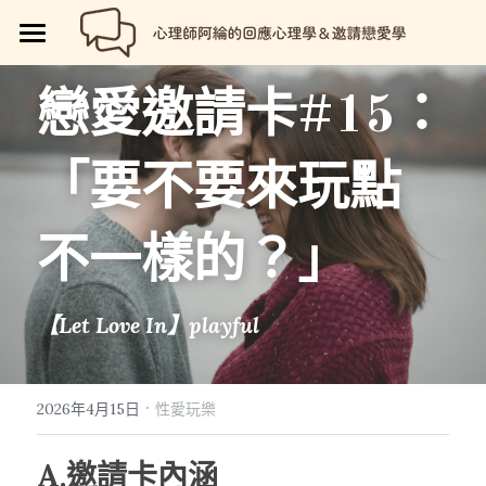
🏡首頁
戀愛邀請卡
#15
：
回應心理學
「要不要來玩點
邀請戀愛學
📗回應心理學
💼【就享知】職場專欄
品牌流程設計
邀請戀愛學
不一樣的？」
好人卡計畫
💔總是愛錯人【專欄】
😍性愛玩樂
關於我
💡品牌流程設計
【Let Love In】playful
🏷️好人卡「給予祝福」
💖讓操控失效【專欄】
😄親密連結
🖥️7天網站架設
📝所有文章
😱我是阿綸
🏕️好人卡店家
🥹戀愛裡的眼淚【專欄】
😡衝突解決
📝SEO文章服務
📚阿綸的書單
💸Portaly分站
·
2026年4月15日
性愛玩樂
🎴戀愛邀請卡【Let Love In】
☺️成熟自我
🗒️系列文標題生成術
🎫阿綸喜歡的店家
🎁就愛免費
A.邀請卡內涵
📑Love Notes
😘恆溫日常
📊作品集