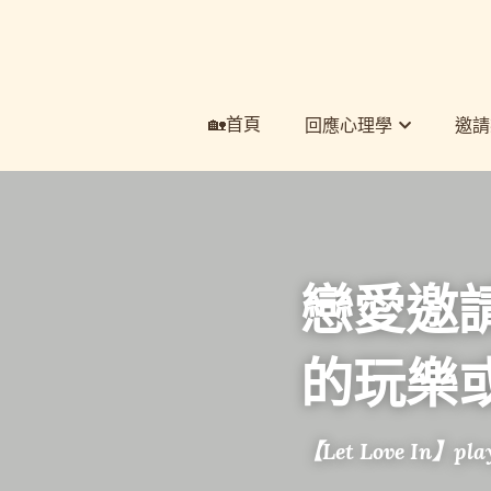
🏡首頁
🏡首頁
回應心理學
回應心理學
邀請
邀請
戀愛邀
的玩樂
【Let Love In】pla