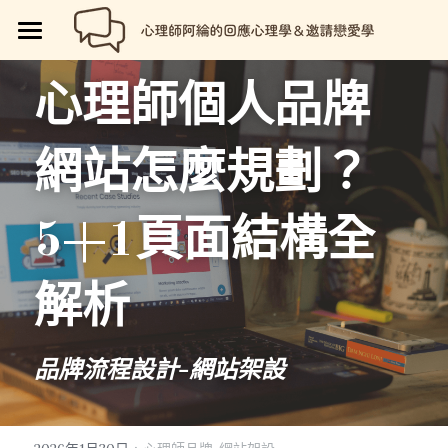
🏡首頁
心理師個人品牌
回應心理學
網站怎麼規劃？
邀請戀愛學
📗回應心理學
💼【就享知】職場專欄
品牌流程設計
邀請戀愛學
5+1頁面結構全
好人卡計畫
💔總是愛錯人【專欄】
😍性愛玩樂
關於我
💡品牌流程設計
解析
🏷️好人卡「給予祝福」
💖讓操控失效【專欄】
😄親密連結
🖥️7天網站架設
📝所有文章
😱我是阿綸
🏕️好人卡店家
🥹戀愛裡的眼淚【專欄】
😡衝突解決
📝SEO文章服務
📚阿綸的書單
💸Portaly分站
品牌流程設計-網站架設
🎴戀愛邀請卡【Let Love In】
☺️成熟自我
🗒️系列文標題生成術
🎫阿綸喜歡的店家
🎁就愛免費
📑Love Notes
😘恆溫日常
📊作品集
·