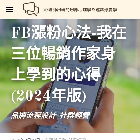
🏡首頁
FB漲粉心法-我在
回應心理學
三位暢銷作家身
邀請戀愛學
📗回應心理學
💼【就享知】職場專欄
品牌流程設計
邀請戀愛學
上學到的心得
好人卡計畫
💔總是愛錯人【專欄】
😍性愛玩樂
關於我
💡品牌流程設計
(2024年版)
🏷️好人卡「給予祝福」
💖讓操控失效【專欄】
😄親密連結
🖥️7天網站架設
📝所有文章
😱我是阿綸
🏕️好人卡店家
🥹戀愛裡的眼淚【專欄】
😡衝突解決
📝SEO文章服務
📚阿綸的書單
💸Portaly分站
品牌流程設計-社群經營
🎴戀愛邀請卡【Let Love In】
☺️成熟自我
🗒️系列文標題生成術
🎫阿綸喜歡的店家
🎁就愛免費
📑Love Notes
😘恆溫日常
📊作品集
·