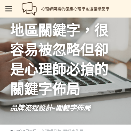
🏡首頁
地區關鍵字，很
回應心理學
容易被忽略但卻
邀請戀愛學
📗回應心理學
💼【就享知】職場專欄
品牌流程設計
邀請戀愛學
是心理師必搶的
好人卡計畫
💔總是愛錯人【專欄】
😍性愛玩樂
關於我
💡品牌流程設計
關鍵字佈局
🏷️好人卡「給予祝福」
💖讓操控失效【專欄】
😄親密連結
🖥️7天網站架設
📝所有文章
😱我是阿綸
🏕️好人卡店家
🥹戀愛裡的眼淚【專欄】
😡衝突解決
📝SEO文章服務
📚阿綸的書單
💸Portaly分站
品牌流程設計-關鍵字佈局
🎴戀愛邀請卡【Let Love In】
☺️成熟自我
🗒️系列文標題生成術
🎫阿綸喜歡的店家
🎁就愛免費
📑Love Notes
😘恆溫日常
📊作品集
·