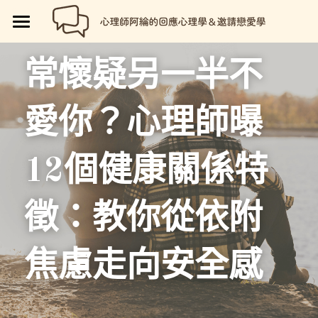
🏡首頁
常懷疑另一半不
回應心理學
愛你？心理師曝
邀請戀愛學
📗回應心理學
💼【就享知】職場專欄
品牌流程設計
邀請戀愛學
12個健康關係特
好人卡計畫
💔總是愛錯人【專欄】
😍性愛玩樂
關於我
💡品牌流程設計
徵：教你從依附
🏷️好人卡「給予祝福」
💖讓操控失效【專欄】
😄親密連結
🖥️7天網站架設
📝所有文章
😱我是阿綸
🏕️好人卡店家
🥹戀愛裡的眼淚【專欄】
😡衝突解決
📝SEO文章服務
📚阿綸的書單
💸Portaly分站
焦慮走向安全感
🎴戀愛邀請卡【Let Love In】
☺️成熟自我
🗒️系列文標題生成術
🎫阿綸喜歡的店家
🎁就愛免費
📑Love Notes
😘恆溫日常
📊作品集