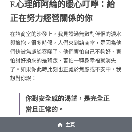
F.心理師阿綸的暖心叮嚀：給
正在努力經營關係的你
在諮商室的沙發上，我見證過無數對伴侶的淚水
與擁抱。很多時候，人們來到諮商室，是因為他
們快被焦慮給吞噬了。他們害怕自己不夠好、害
怕討好換來的是背叛、害怕一轉身幸福就消失
了。如果你此時此刻也正處於焦慮或不安中，我
想對你說：
你對安全感的渴望，是完全正
當且正常的。
主頁
請不要苛求自己一夕之間變成完美伴侶。經營健