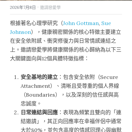
·
2026年7月8日
邀請戀愛學
根據著名心理學研究（
John Gottman
, 
Sue 
Johnson
），健康親密關係的核心特徵主要建立
在安全依附感、衝突修復力與日常情感連結之
上。邀請戀愛學將健康關係的核心歸納為以下三
大關鍵面向與12個具體特徵指標：
安全基地的建立
：包含安全依附（Secure 
Attachment）、清晰且受尊重的個人界線
（Boundaries），以及深刻的信任感與高
忠誠度。
日常連結與回應
：表現為頻繁且雙向的「連
結邀請」，其正向回應率在幸福伴侶中通常
大於80%，並包含高度的情感同理心與幽默