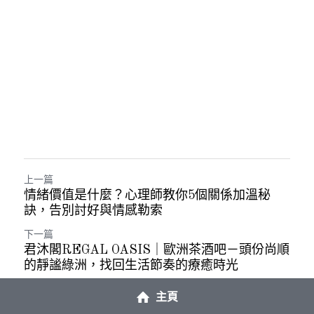
上一篇
情緒價值是什麼？心理師教你5個關係加溫秘
訣，告別討好與情感勒索
下一篇
君沐閣REGAL OASIS｜歐洲茶酒吧－頭份尚順
的靜謐綠洲，找回生活節奏的療癒時光
主頁
返回網站