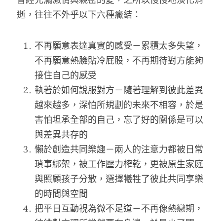
逝，往往不外乎以下六種癥結：
不再願意表達真實的感受－累積太多失望，
不再願意熱臉貼冷屁股，不再期待對方能夠
接住自己的感受
執著於如何說服對方－隨著理解到彼此差異
越來越多，深怕所規劃的未來不相容，於是
害怕坦承全部的自己，忘了好的關係是可以
與差異共存的
懶於創造共同樂趣－兩人的注意力都被日常
瑣事綁架，被工作壓力榨乾，更被原生家庭
與照顧孩子分散，選擇犧牲了彼此共同享樂
的時間與空間
把平日互動視為微不足道－不再像熱戀期，