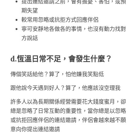
提出連結邀請之前，會有擔憂、害怕，或預
期失望
較常用忽略或抗拒方式回應伴侶
寧可安靜地各做各的事情，也沒有動力找對
方說話
d.恆溫日常不足，會發生什麼？
傳個笑話給他？算了，怕他嫌我笑點低
跟他說今天遇到好人？算了，他應該沒空理我
許多人以為長期關係經營需要花大錢度蜜月，卻
總是忽略了日常互動的重要性，當你總是以忽略
或抗拒回應伴侶的連結邀請，伴侶會越來越不願
意向你提出連結邀請