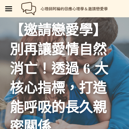
🏡首頁
【邀請戀愛學】
回應心理學
別再讓愛情自然
邀請戀愛學
📗回應心理學
💼【就享知】職場專欄
品牌流程設計
邀請戀愛學
消亡！透過 6 大
好人卡計畫
💔總是愛錯人【專欄】
😍性愛玩樂
關於我
💡品牌流程設計
核心指標，打造
🏷️好人卡「給予祝福」
💖讓操控失效【專欄】
😄親密連結
🖥️7天網站架設
📝所有文章
😱我是阿綸
🏕️好人卡店家
🥹戀愛裡的眼淚【專欄】
😡衝突解決
📝SEO文章服務
📚阿綸的書單
💸Portaly分站
能呼吸的長久親
🎴戀愛邀請卡【Let Love In】
☺️成熟自我
🗒️系列文標題生成術
🎫阿綸喜歡的店家
🎁就愛免費
密關係
📑Love Notes
😘恆溫日常
📊作品集