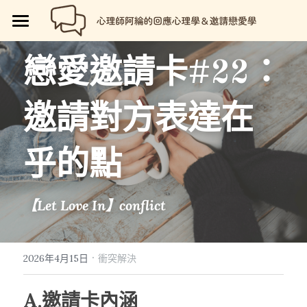
🏡首頁
戀愛邀請卡#22：
回應心理學
邀請對方表達在
邀請戀愛學
回應心理學
💼【就享知】職場專欄
🤲累積（Accumulate）
品牌流程設計
邀請戀愛學
乎的點
好人卡計畫
💔總是愛錯人【專欄】
😍性愛玩樂
關於我
💡品牌流程設計
【Let Love In】conflict
🏷️好人卡「給予祝福」
💖讓操控失效【專欄】
😄親密連結
🖥️7天網站架設
📝所有文章
😱我是阿綸
🏕️好人卡店家
🥹戀愛裡的眼淚【專欄】
😡衝突解決
📝SEO文章服務
📚阿綸的書單
💸Portaly分站
·
2026年4月15日
衝突解決
🎴戀愛邀請卡【Let Love In】
☺️成熟自我
🗒️系列文標題生成術
🎫阿綸喜歡的店家
🎁就愛免費
A.邀請卡內涵
📑Love Notes
😘恆溫日常
📊作品集