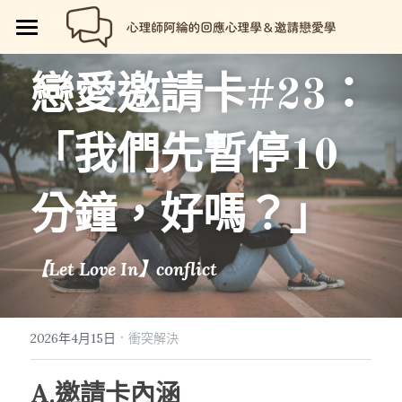
🏡首頁
戀愛邀請卡
#23
：
回應心理學
「我們先暫停10
邀請戀愛學
回應心理學
💼【就享知】職場專欄
🤲累積（Accumulate）
品牌流程設計
邀請戀愛學
分鐘，好嗎？」
好人卡計畫
💔總是愛錯人【專欄】
😍性愛玩樂
關於我
💡品牌流程設計
【Let Love In】conflict
🏷️好人卡「給予祝福」
💖讓操控失效【專欄】
😄親密連結
🖥️7天網站架設
📝所有文章
😱我是阿綸
🏕️好人卡店家
🥹戀愛裡的眼淚【專欄】
😡衝突解決
📝SEO文章服務
📚阿綸的書單
💸Portaly分站
·
2026年4月15日
衝突解決
🎴戀愛邀請卡【Let Love In】
☺️成熟自我
🗒️系列文標題生成術
🎫阿綸喜歡的店家
🎁就愛免費
A.邀請卡內涵
📑Love Notes
😘恆溫日常
📊作品集