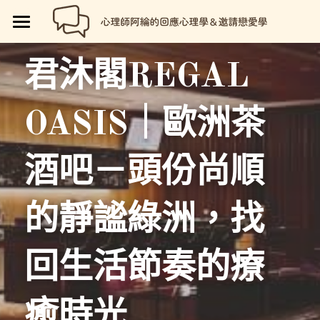
🏡首頁
君沐閣REGAL 
回應心理學
OASIS｜歐洲茶
邀請戀愛學
📗回應心理學
💼【就享知】職場專欄
品牌流程設計
邀請戀愛學
酒吧－頭份尚順
好人卡計畫
💔總是愛錯人【專欄】
😍性愛玩樂
關於我
💡品牌流程設計
的靜謐綠洲，找
🏷️好人卡「給予祝福」
💖讓操控失效【專欄】
😄親密連結
🖥️7天網站架設
📝所有文章
😱我是阿綸
🏕️好人卡店家
🥹戀愛裡的眼淚【專欄】
😡衝突解決
📝SEO文章服務
📚阿綸的書單
💸Portaly分站
回生活節奏的療
🎴戀愛邀請卡【Let Love In】
☺️成熟自我
🗒️系列文標題生成術
🎫阿綸喜歡的店家
🎁就愛免費
癒時光
📑Love Notes
😘恆溫日常
📊作品集