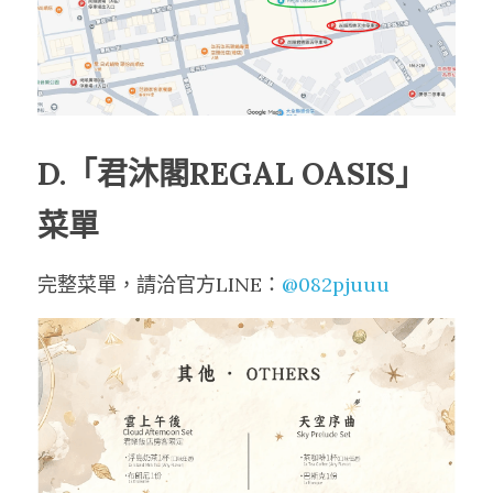
D.「君沐閣REGAL OASIS」
菜單
完整菜單，請洽官方LINE：
@082pjuuu