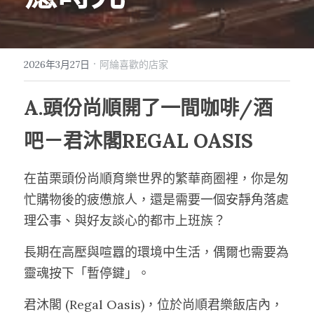
·
2026年3月27日
阿綸喜歡的店家
A.頭份尚順開了一間咖啡/酒
吧－君沐閣
REGAL OASIS
在苗栗頭份尚順育樂世界的繁華商圈裡，你是匆
忙購物後的疲憊旅人，還是需要一個安靜角落處
理公事、與好友談心的都市上班族？
長期在高壓與喧囂的環境中生活，偶爾也需要為
靈魂按下「暫停鍵」。
君沐閣 (Regal Oasis)，位於尚順君樂飯店內，